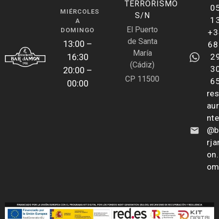
TERRORISMO
0
MIÉRCOLES
S/N
1
A
El Puerto
DOMINGO
+3
de Santa
13:00 –
68
María
16:30
2
(Cádiz)
3
20:00 –
CP 11500
6
00:00
res
au
nt
@b
rj
on
o