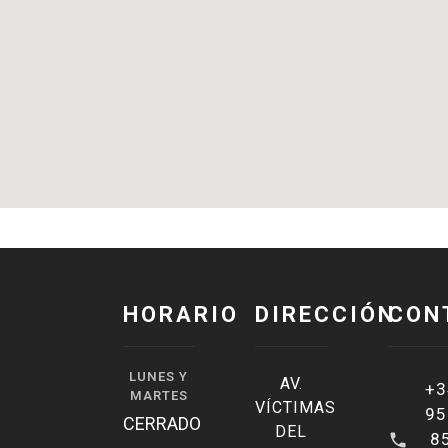
HORARIO
DIRECCIÓN
CON
LUNES Y
AV.
+3
MARTES
VÍCTIMAS
95
CERRADO
DEL
8