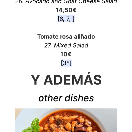
26. Avocado and Goat Cheese Salad
14,50€
[6, 7, ]
Tomate rosa aliñado
27. Mixed Salad
10€
[3*]
Y ADEMÁS
other dishes