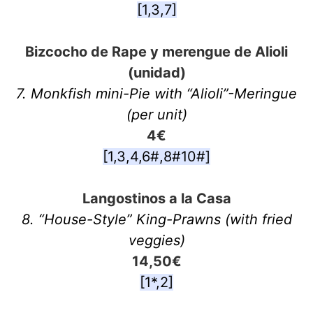
[1,3,7]
Bizcocho de Rape y merengue de Alioli
(unidad)
7. Monkfish mini-Pie with “Alioli”-Meringue
(per unit)
4€
[1,3,4,6#,8#10#]
Langostinos a la Casa
8. “House-Style” King-Prawns (with fried
veggies)
14,50€
[1*,2]