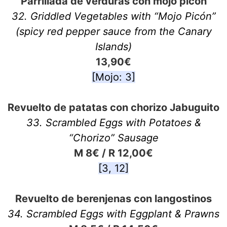
Parrillada de verduras con mojo picón
32. Griddled Vegetables with “Mojo Picón”
(spicy red pepper sauce from the Canary
Islands)
13,90€
[Mojo: 3]
Revuelto de patatas con chorizo Jabuguito
33. Scrambled Eggs with Potatoes &
“Chorizo” Sausage
M 8€ / R 12,00€
[3, 12]
Revuelto de berenjenas con langostinos
34. Scrambled Eggs with Eggplant & Prawns