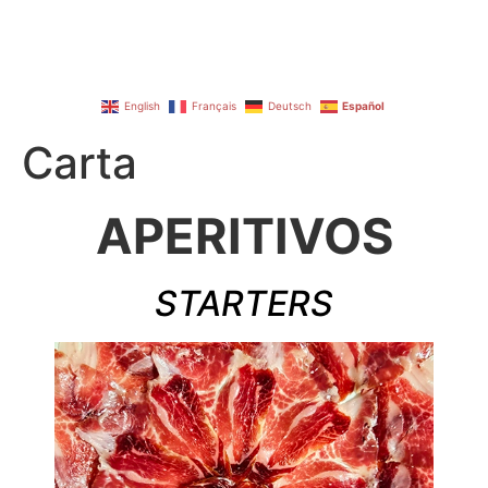
English
Français
Deutsch
Español
Carta
APERITIVOS
STARTERS