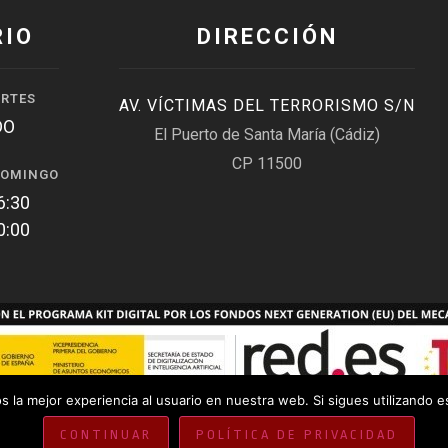
RIO
DIRECCIÓN
ARTES
AV. VÍCTIMAS DEL TERRORISMO S/N
DO
El Puerto de Santa María (Cádiz)
CP 11500
DOMINGO
6:30
0:00
 la mejor experiencia al usuario en nuestra web. Si sigues utilizando 
CONTINUAR
POLÍTICA DE PRIVACIDAD
PRIVACIDAD
ACCESIBILIDAD