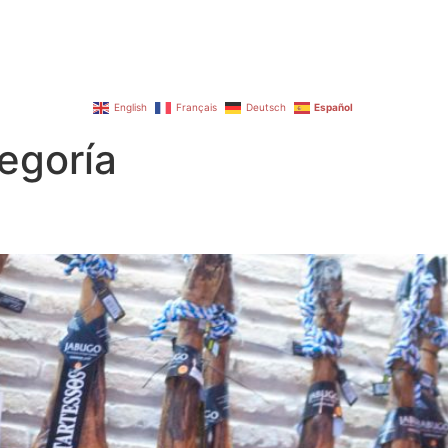
HISTORIA
CARTA
MENÚS
TIENDA
English
Français
Deutsch
Español
tegoría